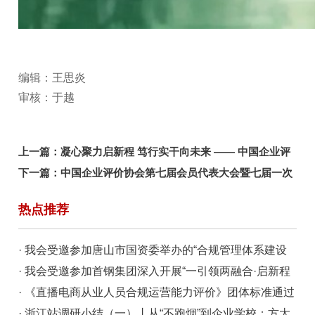
编辑：王思炎
审核：于越
上一篇：
凝心聚力启新程 笃行实干向未来 —— 中国企业评
价协会第七届会员代表大会暨七届一次理事会顺利召开
下一篇：
中国企业评价协会第七届会员代表大会暨七届一次
理事会花絮
热点推荐
· 我会受邀参加唐山市国资委举办的“合规管理体系建设
与价值创造”专题研讨会
· 我会受邀参加首钢集团深入开展“一引领两融合·启新程
开新局”群众性主题实践活动现场交流会
· 《直播电商从业人员合规运营能力评价》团体标准通过
专家评审
· 浙江站调研小结（一）丨从“不跑烟”到企业学校：方太