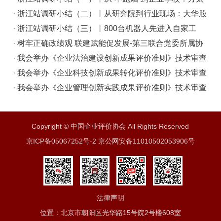
如何把价值判断转化为创新能力
· 浙江站调研小结（二）丨从研究院到行业现场：大华股
份怎样把研发投入转化为产品？
· 浙江站调研小结（三）丨800台机器人先进入自家工
厂：海康威视如何在规模扩大后保持创新活力
· 树牢正确政绩观 联建赋能促发展-第三联合党委所属协
会商会开展联学共建主题党日活动
· 我会举办《企业法治建设创新成果评价准则》技术审查
会
· 我会举办《企业科技创新成果转化评价准则》技术审查
会
· 我会举办《企业管理创新实践成果评价准则》技术审查
会
Copyright © 中国企业评价协会 All Rights Reserved
京ICP备05067252号-2 京公网安备11010502053906号
法律声明
位置：北京市朝阳区光华路15号院2号楼608室