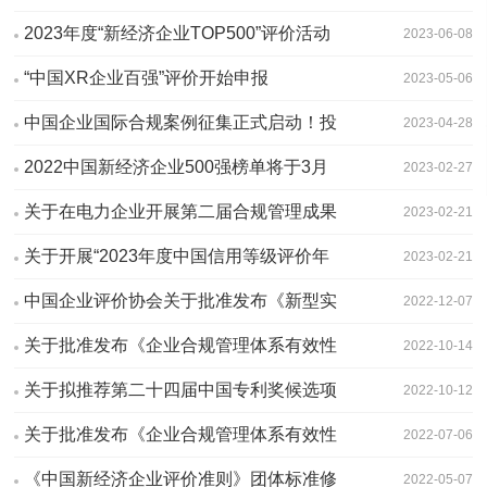
邀标函
2023年度“新经济企业TOP500”评价活动
2023-06-08
正式开始申报
“中国XR企业百强”评价开始申报
2023-05-06
中国企业国际合规案例征集正式启动！投
2023-04-28
稿从速！
2022中国新经济企业500强榜单将于3月
2023-02-27
30日发布
关于在电力企业开展第二届合规管理成果
2023-02-21
推荐活动的通知
关于开展“2023年度中国信用等级评价年
2023-02-21
审” 的通知
中国企业评价协会关于批准发布《新型实
2022-12-07
体企业评价标准》团体标准的公告
关于批准发布《企业合规管理体系有效性
2022-10-14
评价指引》团体标准的公告
关于拟推荐第二十四届中国专利奖候选项
2022-10-12
目公示
关于批准发布《企业合规管理体系有效性
2022-07-06
评价》团体标准的公告
《中国新经济企业评价准则》团体标准修
2022-05-07