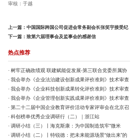
审核：于越
上一篇：
中国国际跨国公司促进会常务副会长张笑宇接受纪
律审查和监察调查
下一篇：
致第六届理事会及监事会的感谢信
热点推荐
· 树牢正确政绩观 联建赋能促发展-第三联合党委所属协
会商会开展联学共建主题党日活动
· 我会举办《企业法治建设创新成果评价准则》技术审查
会
· 我会举办《企业科技创新成果转化评价准则》技术审查
会
· 我会举办《企业管理创新实践成果评价准则》技术审查
会
· 第二十二届中国企业教育评价活动专家评审会在北京召
开
· 科创榜单优秀企业调研行（二）｜浙江站
· 调研小结（三）丨海克斯康：为中国制造筑牢“微米
级”质量底座
· 调研小结（二）丨特锐德：把未来能源场景“做出来”的